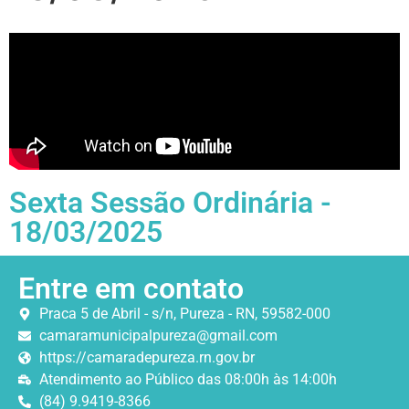
Sexta Sessão Ordinária -
18/03/2025
Entre em contato
Praca 5 de Abril - s/n, Pureza - RN, 59582-000
camaramunicipalpureza@gmail.com
https://camaradepureza.rn.gov.br
Atendimento ao Público das 08:00h às 14:00h
(84) 9.9419-8366