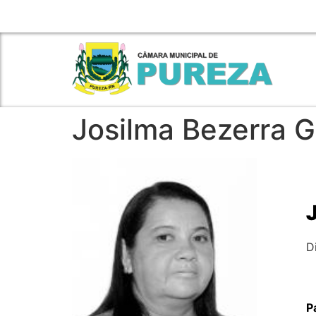
FECAMRN
E-MAIL
FALE CONOSCO
Josilma Bezerra 
D
P