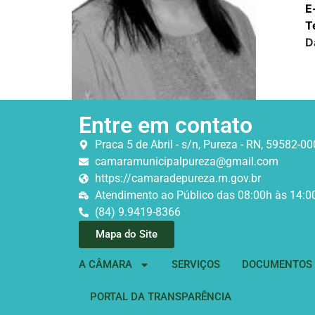
E
T
D
Entre em contato
Praca 5 de Abril - s/n, Pureza - RN, 59582-00
camaramunicipalpureza@gmail.com
https://camaradepureza.rn.gov.br
Atendimento ao Público das 08:00h às 14:0
(84) 9.9419-8366
Mapa do Site
A CÂMARA
SERVIÇOS
DOCUMENTOS O
PORTAL DA TRANSPARÊNCIA