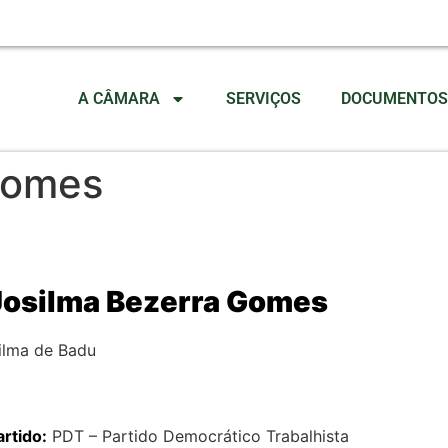
A CÂMARA
SERVIÇOS
DOCUMENTOS 
Gomes
Josilma Bezerra Gomes
ilma de Badu
artido:
PDT – Partido Democrático Trabalhista